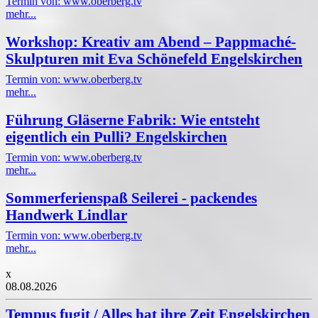
Termin von: www.oberberg.tv
mehr...
Workshop: Kreativ am Abend – Pappmaché-
Skulpturen mit Eva Schönefeld Engelskirchen
Termin von: www.oberberg.tv
mehr...
Führung Gläserne Fabrik: Wie entsteht
eigentlich ein Pulli? Engelskirchen
Termin von: www.oberberg.tv
mehr...
Sommerferienspaß Seilerei - packendes
Handwerk Lindlar
Termin von: www.oberberg.tv
mehr...
x
08.08.2026
Tempus fugit / Alles hat ihre Zeit Engelskirchen