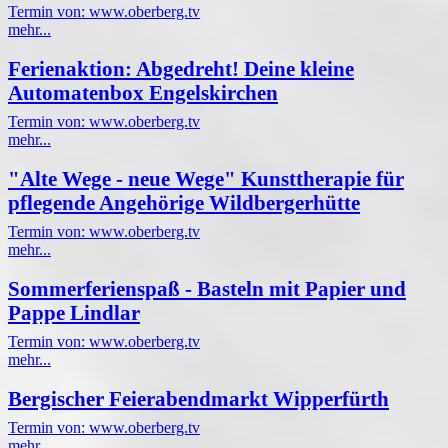
Termin von: www.oberberg.tv
mehr...
Ferienaktion: Abgedreht! Deine kleine
Automatenbox Engelskirchen
Termin von: www.oberberg.tv
mehr...
"Alte Wege - neue Wege" Kunsttherapie für
pflegende Angehörige Wildbergerhütte
Termin von: www.oberberg.tv
mehr...
Sommerferienspaß - Basteln mit Papier und
Pappe Lindlar
Termin von: www.oberberg.tv
mehr...
Bergischer Feierabendmarkt Wipperfürth
Termin von: www.oberberg.tv
mehr...