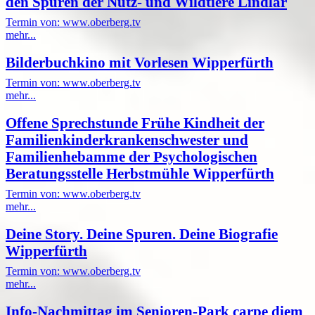
den Spuren der Nutz- und Wildtiere Lindlar
Termin von: www.oberberg.tv
mehr...
Bilderbuchkino mit Vorlesen Wipperfürth
Termin von: www.oberberg.tv
mehr...
Offene Sprechstunde Frühe Kindheit der
Familienkinderkrankenschwester und
Familienhebamme der Psychologischen
Beratungsstelle Herbstmühle Wipperfürth
Termin von: www.oberberg.tv
mehr...
Deine Story. Deine Spuren. Deine Biografie
Wipperfürth
Termin von: www.oberberg.tv
mehr...
Info-Nachmittag im Senioren-Park carpe diem