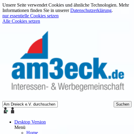
Unsere Seite verwendet Cookies und ähnliche Technologien. Mehr
Informationen finden Sie in unserer
Datenschutzerklärung
.
nur essentielle Cookies setzen
Alle Cookies setzen
Desktop Version
Menü
Home