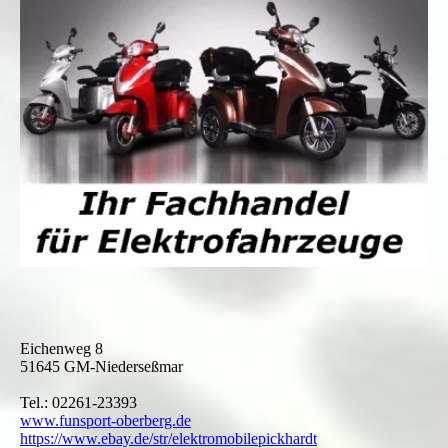
Eichenweg 8
51645 GM-Niederseßmar
Tel.: 02261-23393
www.funsport-oberberg.de
https://www.ebay.de/str/elektromobilepickhardt