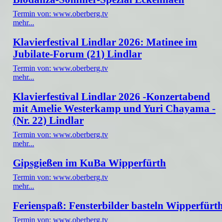
Termin von: www.oberberg.tv
mehr...
Klavierfestival Lindlar 2026: Matinee im
Jubilate-Forum (21) Lindlar
Termin von: www.oberberg.tv
mehr...
Klavierfestival Lindlar 2026 -Konzertabend
mit Amelie Westerkamp und Yuri Chayama -
(Nr. 22) Lindlar
Termin von: www.oberberg.tv
mehr...
Gipsgießen im KuBa Wipperfürth
Termin von: www.oberberg.tv
mehr...
Ferienspaß: Fensterbilder basteln Wipperfürt
Termin von: www.oberberg.tv